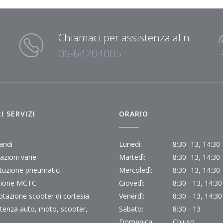
Chiamaci per assistenza al n.
06-64204005
I SERVIZI
ORARIO
andi
Lunedì:
8:30 -13, 14:30 
azioni varie
Martedì:
8:30 -13, 14:30 
ituzione pneumatici
Mercoledì:
8:30 -13, 14:30 
sione MCTC
Giovedì:
8:30 - 13, 14:30
otazione scooter di cortesia
Venerdì:
8:30 - 13, 14:30
stenza auto, moto, scooter,
Sabato:
8:30 - 13
d
Domenica:
Chiuso