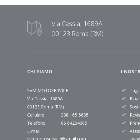
Via Cassia, 1689A
00123 Roma (RM)
CHI SIAMO
I NOSTR
SVM MOTOSERVICE
Tagli
Via Cassia, 1689A
Ripar
00123 Roma (RM)
Sost
Cellulare:
388 165 5635
Revi
Telefono:
06 64204005
Pren
E-mail:
Assi
svmmotoservice@gmail.com
qua